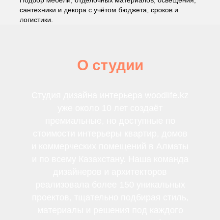
Подбор мебели, отделочных материалов, освещения,
сантехники и декора с учётом бюджета, сроков и
логистики.
О студии
Студия дизайна интерьера woodlife.kz
уже около 10 лет создаёт
премиальные, но доступные по
стоимости интерьеры квартир, домов
и коммерческих помещений в Алматы
и по всему Казахстану. Наша команда
дизайнеров и архитекторов
реализовала более 150 уникальных
проектов, тщательно подбирая стиль,
материалы и решения под каждого