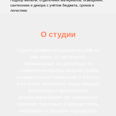
Подбор мебели, отделочных материалов, освещения,
сантехники и декора с учётом бюджета, сроков и
логистики.
О студии
Студия дизайна интерьера woodlife.kz
уже около 10 лет создаёт
премиальные, но доступные по
стоимости интерьеры квартир, домов
и коммерческих помещений в Алматы
и по всему Казахстану. Наша команда
дизайнеров и архитекторов
реализовала более 150 уникальных
проектов, тщательно подбирая стиль,
материалы и решения под каждого